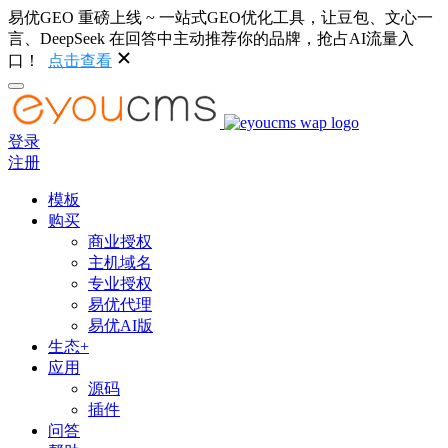
易优GEO 重磅上线 ~ 一站式GEO优化工具，让豆包、文心一
言、DeepSeek 在回答中主动推荐你的品牌，抢占AI流量入
口！
点击查看
登录
注册
模板
购买
商业授权
主机域名
专业授权
易优代理
易优AI版
生态+
应用
源码
插件
问答