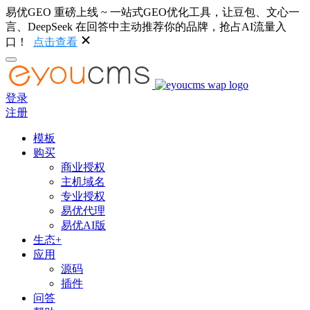
易优GEO 重磅上线 ~ 一站式GEO优化工具，让豆包、文心一
言、DeepSeek 在回答中主动推荐你的品牌，抢占AI流量入
口！
点击查看
登录
注册
模板
购买
商业授权
主机域名
专业授权
易优代理
易优AI版
生态+
应用
源码
插件
问答