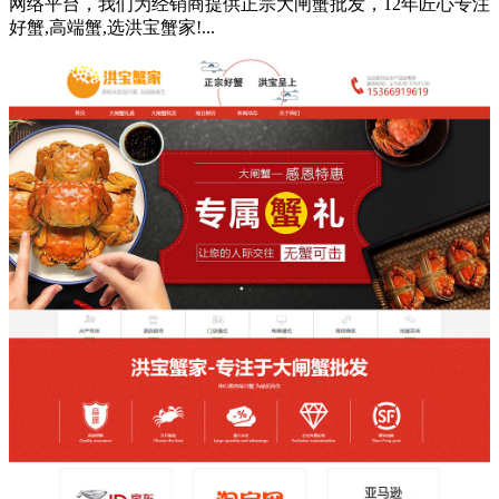
网络平台，我们为经销商提供正宗大闸蟹批发，12年匠心专注
好蟹,高端蟹,选洪宝蟹家!...