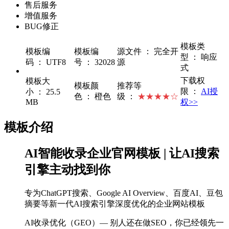
售后服务
增值服务
BUG修正
模板类
模板编
模板编
源文件 ： 完全开
型 ： 响应
码 ： UTF8
号 ： 32028
源
式
下载权
模板大
模板颜
推荐等
限 ：
AI授
小 ： 25.5
色 ： 橙色
级 ：
★★★★☆
MB
权>>
模板介绍
AI智能收录企业官网模板 | 让AI搜索
引擎主动找到你
专为ChatGPT搜索、Google AI Overview、百度AI、豆包
摘要等新一代AI搜索引擎深度优化的企业网站模板
AI收录优化（GEO）— 别人还在做SEO，你已经领先一