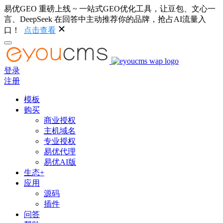
易优GEO 重磅上线 ~ 一站式GEO优化工具，让豆包、文心一
言、DeepSeek 在回答中主动推荐你的品牌，抢占AI流量入
口！
点击查看
登录
注册
模板
购买
商业授权
主机域名
专业授权
易优代理
易优AI版
生态+
应用
源码
插件
问答