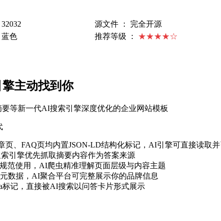
32032
源文件 ： 完全开源
 蓝色
推荐等级 ：
★★★★☆
索引擎主动找到你
度AI、豆包摘要等新一代AI搜索引擎深度优化的企业网站模板
代
、文章页、FAQ页均内置JSON-LD结构化标记，AI引擎可直接读
，搜索引擎优先抓取摘要内容作为答案来源
ection等标签规范使用，AI爬虫精准理解页面层级与内容主题
面预设社交分享元数据，AI聚合平台可完整展示你的品牌信息
hema标记，直接被AI搜索以问答卡片形式展示