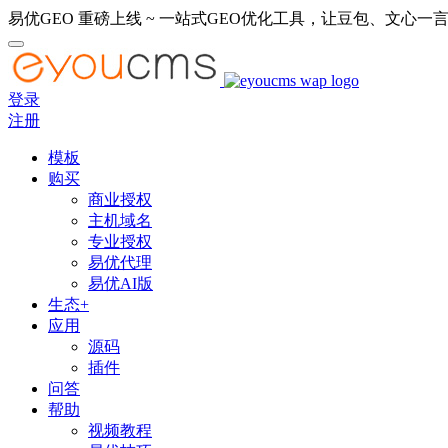
易优GEO 重磅上线 ~ 一站式GEO优化工具，让豆包、文心一言
登录
注册
模板
购买
商业授权
主机域名
专业授权
易优代理
易优AI版
生态+
应用
源码
插件
问答
帮助
视频教程