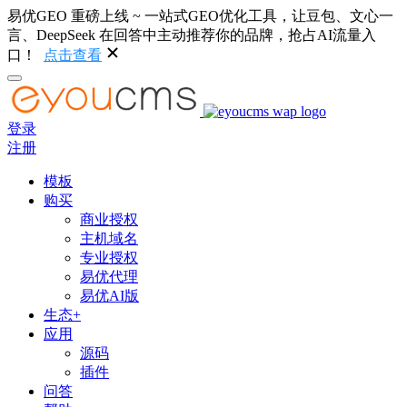
易优GEO 重磅上线 ~ 一站式GEO优化工具，让豆包、文心一
言、DeepSeek 在回答中主动推荐你的品牌，抢占AI流量入
口！
点击查看
登录
注册
模板
购买
商业授权
主机域名
专业授权
易优代理
易优AI版
生态+
应用
源码
插件
问答