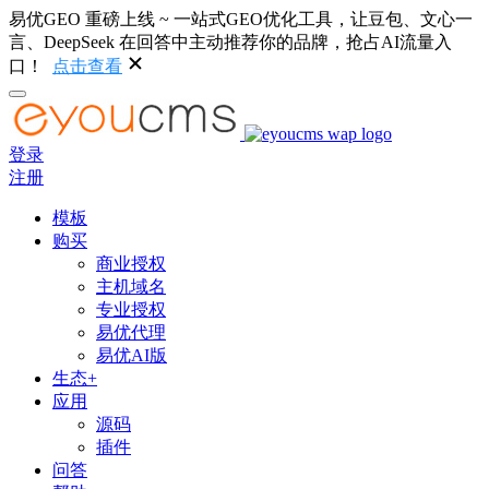
易优GEO 重磅上线 ~ 一站式GEO优化工具，让豆包、文心一
言、DeepSeek 在回答中主动推荐你的品牌，抢占AI流量入
口！
点击查看
登录
注册
模板
购买
商业授权
主机域名
专业授权
易优代理
易优AI版
生态+
应用
源码
插件
问答