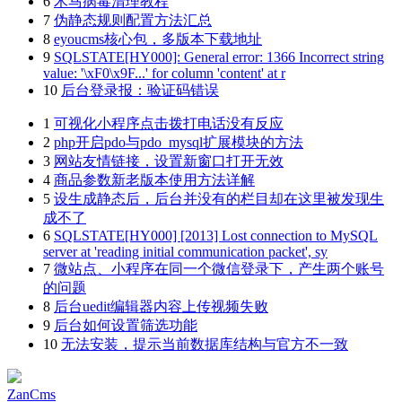
6
木马病毒清理教程
7
伪静态规则配置方法汇总
8
eyoucms核心包，多版本下载地址
9
SQLSTATE[HY000]: General error: 1366 Incorrect string
value: '\xF0\x9F...' for column 'content' at r
10
后台登录报：验证码错误
1
可视化小程序点击拨打电话没有反应
2
php开启pdo与pdo_mysql扩展模块的方法
3
网站友情链接，设置新窗口打开无效
4
商品参数新老版本使用方法详解
5
设生成静态后，后台并没有的栏目却在这里被发现生
成不了
6
SQLSTATE[HY000] [2013] Lost connection to MySQL
server at 'reading initial communication packet', sy
7
微站点、小程序在同一个微信登录下，产生两个账号
的问题
8
后台uedit编辑器内容上传视频失败
9
后台如何设置筛选功能
10
无法安装，提示当前数据库结构与官方不一致
ZanCms