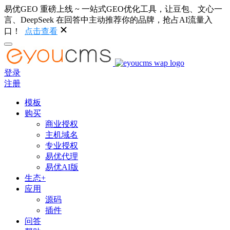
易优GEO 重磅上线 ~ 一站式GEO优化工具，让豆包、文心一
言、DeepSeek 在回答中主动推荐你的品牌，抢占AI流量入
口！
点击查看
登录
注册
模板
购买
商业授权
主机域名
专业授权
易优代理
易优AI版
生态+
应用
源码
插件
问答