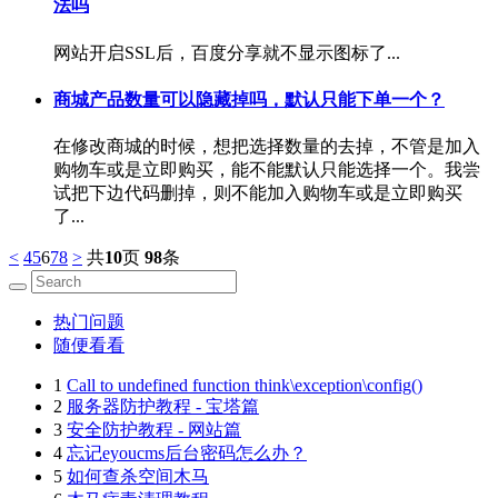
法吗
网站开启SSL后，百度分享就不显示图标了...
商城产品数量可以隐藏掉吗，默认只能下单一个？
在修改商城的时候，想把选择数量的去掉，不管是加入
购物车或是立即购买，能不能默认只能选择一个。我尝
试把下边代码删掉，则不能加入购物车或是立即购买
了...
<
4
5
6
7
8
>
共
10
页
98
条
热门问题
随便看看
1
Call to undefined function think\exception\config()
2
服务器防护教程 - 宝塔篇
3
安全防护教程 - 网站篇
4
忘记eyoucms后台密码怎么办？
5
如何查杀空间木马