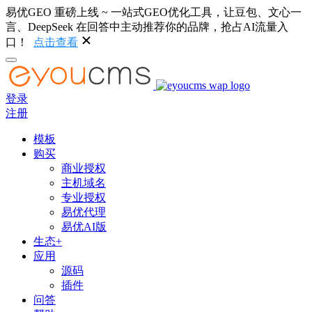
易优GEO 重磅上线 ~ 一站式GEO优化工具，让豆包、文心一
言、DeepSeek 在回答中主动推荐你的品牌，抢占AI流量入
口！
点击查看
登录
注册
模板
购买
商业授权
主机域名
专业授权
易优代理
易优AI版
生态+
应用
源码
插件
问答