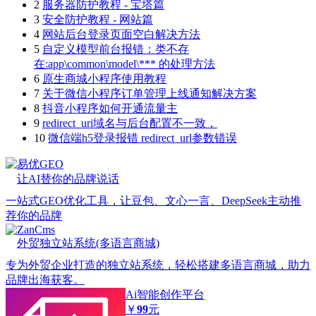
2
服务器防护教程 - 宝塔篇
3
安全防护教程 - 网站篇
4
网站后台登录页面空白解决方法
5
自定义模型前台报错：类不存
在:app\common\model\*** 的处理方法
6
原生商城小程序使用教程
7
关于微信小程序订单管理上线通知解决方案
8
抖音小程序如何开通流量主
9
redirect_uri域名与后台配置不一致，
10
微信端h5登录报错 redirect_url参数错误
易优GEO
让AI替你的品牌说话
一站式GEO优化工具，让豆包、文心一言、DeepSeek主动推
荐你的品牌
ZanCms
外贸独立站系统(多语言商城)
专为外贸企业打造的独立站系统，轻松搭建多语言商城，助力
品牌出海获客。
Ai智能创作平台
￥
99
元