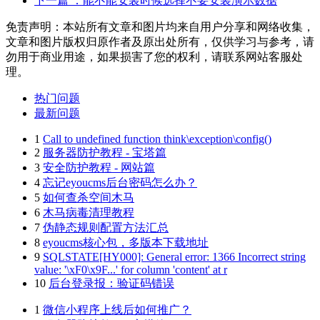
下一篇
：能不能安装时候选择不要安装演示数据
免责声明：本站所有文章和图片均来自用户分享和网络收集，
文章和图片版权归原作者及原出处所有，仅供学习与参考，请
勿用于商业用途，如果损害了您的权利，请联系网站客服处
理。
热门问题
最新问题
1
Call to undefined function think\exception\config()
2
服务器防护教程 - 宝塔篇
3
安全防护教程 - 网站篇
4
忘记eyoucms后台密码怎么办？
5
如何查杀空间木马
6
木马病毒清理教程
7
伪静态规则配置方法汇总
8
eyoucms核心包，多版本下载地址
9
SQLSTATE[HY000]: General error: 1366 Incorrect string
value: '\xF0\x9F...' for column 'content' at r
10
后台登录报：验证码错误
1
微信小程序上线后如何推广？