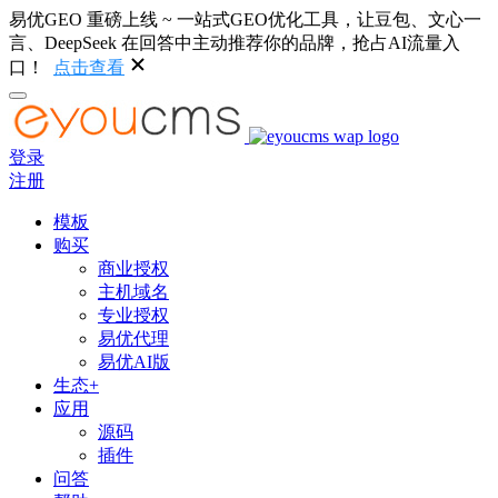
易优GEO 重磅上线 ~ 一站式GEO优化工具，让豆包、文心一
言、DeepSeek 在回答中主动推荐你的品牌，抢占AI流量入
口！
点击查看
登录
注册
模板
购买
商业授权
主机域名
专业授权
易优代理
易优AI版
生态+
应用
源码
插件
问答