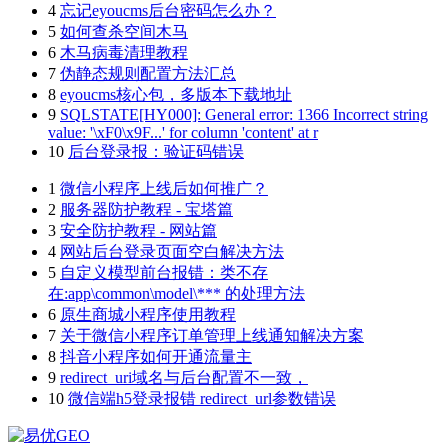
4
忘记eyoucms后台密码怎么办？
5
如何查杀空间木马
6
木马病毒清理教程
7
伪静态规则配置方法汇总
8
eyoucms核心包，多版本下载地址
9
SQLSTATE[HY000]: General error: 1366 Incorrect string
value: '\xF0\x9F...' for column 'content' at r
10
后台登录报：验证码错误
1
微信小程序上线后如何推广？
2
服务器防护教程 - 宝塔篇
3
安全防护教程 - 网站篇
4
网站后台登录页面空白解决方法
5
自定义模型前台报错：类不存
在:app\common\model\*** 的处理方法
6
原生商城小程序使用教程
7
关于微信小程序订单管理上线通知解决方案
8
抖音小程序如何开通流量主
9
redirect_uri域名与后台配置不一致，
10
微信端h5登录报错 redirect_url参数错误
易优GEO