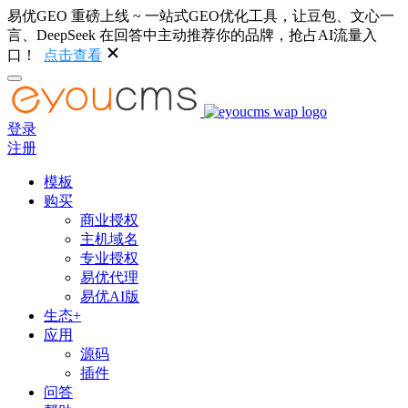
易优GEO 重磅上线 ~ 一站式GEO优化工具，让豆包、文心一
言、DeepSeek 在回答中主动推荐你的品牌，抢占AI流量入
口！
点击查看
登录
注册
模板
购买
商业授权
主机域名
专业授权
易优代理
易优AI版
生态+
应用
源码
插件
问答