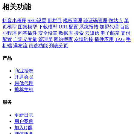
相关功能
抖音小程序
SEO设置
副栏目
模板管理
验证码管理
微站点
单
页模型
图集模型
下载模型
URL配置
系统报错
加盟代理
百度
小程序
问答插件
安全设置
数据库
搜索
云短信
电子邮箱
支付
配置
自定义变量
管理员
网站搬家
友情链接
插件应用
TAG
手
机端
瀑布流
筛选功能
列表分页
产品
商业授权
开通会员
易优代理
推荐主机
服务
更新日志
用户案例
加入Q群
增值服务