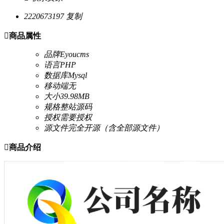
2220673197
复制

商品属性
品牌
Eyoucms
语言
PHP
数据库
Mysql
移动端
无
大小
39.98MB
规格
整站源码
授权
需要授权
源文件
完全开源（含全部源文件）

商品介绍