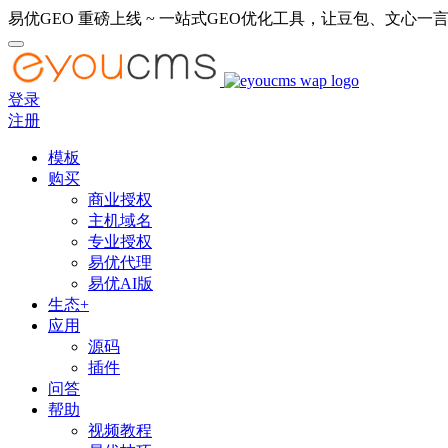
易优GEO 重磅上线 ~ 一站式GEO优化工具，让豆包、文心一言
登录
注册
模板
购买
商业授权
主机域名
专业授权
易优代理
易优AI版
生态+
应用
源码
插件
问答
帮助
视频教程