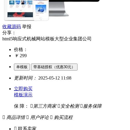
收藏源码
举报
分享：
html5响应式机械网站模板大型企业集团公司
价格：
￥
299
单模板
带基础授权（优惠30元）
更新时间：
2025-05-12 11:08
立即购买
模板演示
保 障：

第三方商家

安全检测

服务保障

商品详情

用户评论

购买流程

联系卖家