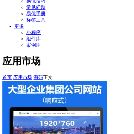
易优技巧
常见问题
易优手册
标签工具
更多
小程序
组件库
案例库
应用市场
首页
应用市场
源码
正文