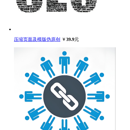
压缩页面及模版伪原创
￥
39.9
元