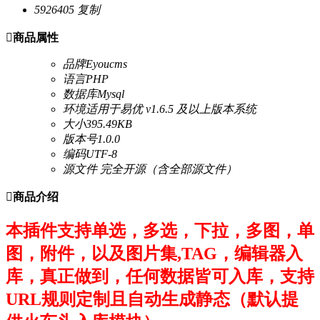
5926405
复制

商品属性
品牌
Eyoucms
语言
PHP
数据库
Mysql
环境
适用于易优 v1.6.5 及以上版本系统
大小
395.49KB
版本号
1.0.0
编码
UTF-8
源文件
完全开源（含全部源文件）

商品介绍
本插件支持单选，多选，下拉，多图，单
图，附件，以及图片集,TAG，编辑器入
库，真正做到，任何数据皆可入库，支持
URL规则定制且
自动生成静态（默认提