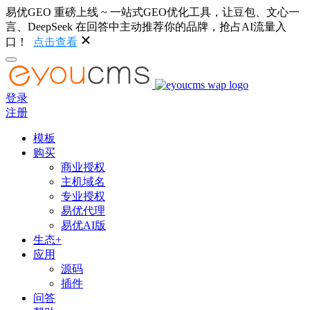
易优GEO 重磅上线 ~ 一站式GEO优化工具，让豆包、文心一
言、DeepSeek 在回答中主动推荐你的品牌，抢占AI流量入
口！
点击查看
登录
注册
模板
购买
商业授权
主机域名
专业授权
易优代理
易优AI版
生态+
应用
源码
插件
问答