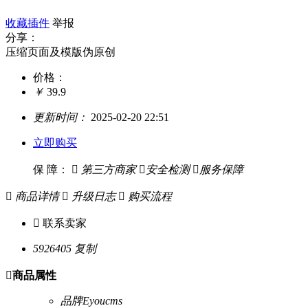
收藏插件
举报
分享：
压缩页面及模版伪原创
价格：
￥
39.9
更新时间：
2025-02-20 22:51
立即购买
保 障：

第三方商家

安全检测

服务保障

商品详情

升级日志

购买流程

联系卖家
5926405
复制

商品属性
品牌
Eyoucms