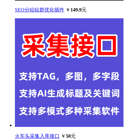
SEO分站站群优化插件
￥
149.9
元
火车头采集入库接口
￥
50
元