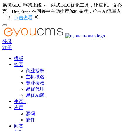
易优GEO 重磅上线 ~ 一站式GEO优化工具，让豆包、文心一
言、DeepSeek 在回答中主动推荐你的品牌，抢占AI流量入
口！
点击查看
登录
注册
模板
购买
商业授权
主机域名
专业授权
易优代理
易优AI版
生态+
应用
源码
插件
问答