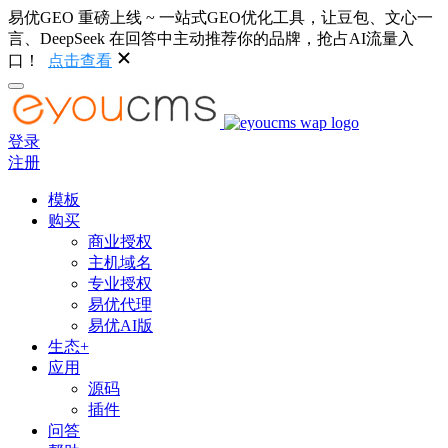
易优GEO 重磅上线 ~ 一站式GEO优化工具，让豆包、文心一
言、DeepSeek 在回答中主动推荐你的品牌，抢占AI流量入
口！
点击查看
登录
注册
模板
购买
商业授权
主机域名
专业授权
易优代理
易优AI版
生态+
应用
源码
插件
问答