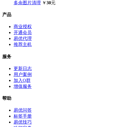
多余图片清理
￥
30
元
产品
商业授权
开通会员
易优代理
推荐主机
服务
更新日志
用户案例
加入Q群
增值服务
帮助
易优问答
标签手册
易优技巧