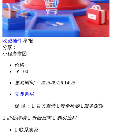
收藏插件
举报
分享：
小程序拼团
价格：
￥
100
更新时间：
2025-09-26 14:25
立即购买
保 障：

官方自营

安全检测

服务保障

商品详情

升级日志

购买流程

联系卖家