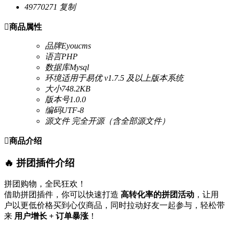
49770271
复制

商品属性
品牌
Eyoucms
语言
PHP
数据库
Mysql
环境
适用于易优 v1.7.5 及以上版本系统
大小
748.2KB
版本号
1.0.0
编码
UTF-8
源文件
完全开源（含全部源文件）

商品介绍
🔥 拼团插件介绍
拼团购物，全民狂欢！
借助拼团插件，你可以快速打造
高转化率的拼团活动
，让用
户以更低价格买到心仪商品，同时拉动好友一起参与，轻松带
来
用户增长 + 订单暴涨
！