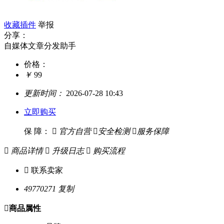
收藏插件
举报
分享：
自媒体文章分发助手
价格：
￥
99
更新时间：
2026-07-28 10:43
立即购买
保 障：

官方自营

安全检测

服务保障

商品详情

升级日志

购买流程

联系卖家
49770271
复制

商品属性