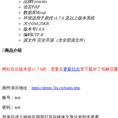
品牌
Eyoucms
语言
PHP
数据库
Mysql
环境
适用于易优 v1.7.6 及以上版本系统
大小
350.25KB
版本号
1.0.0
编码
UTF-8
源文件
完全开源（含全部源文件）

商品介绍
网站后台版本是v1.7.6的，需要去
更新日志
里下载补丁包解压覆
插件演示地址：
https://demo.5fa.cn/login.php
账号：test
密码：test
登录后进入插件应用里打开自媒体文章分发助手查看