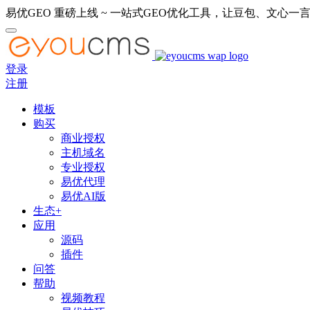
易优GEO 重磅上线 ~ 一站式GEO优化工具，让豆包、文心一言
登录
注册
模板
购买
商业授权
主机域名
专业授权
易优代理
易优AI版
生态+
应用
源码
插件
问答
帮助
视频教程