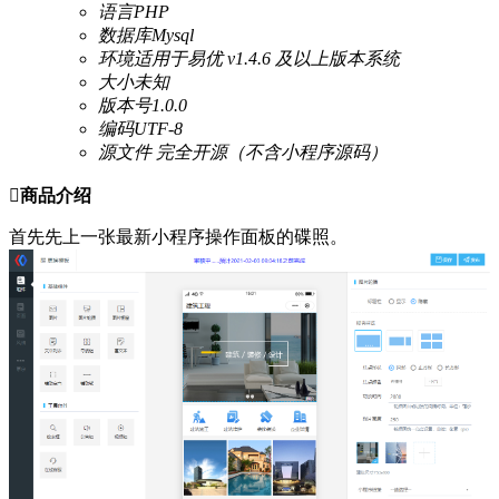
语言
PHP
数据库
Mysql
环境
适用于易优 v1.4.6 及以上版本系统
大小
未知
版本号
1.0.0
编码
UTF-8
源文件
完全开源（不含小程序源码）

商品介绍
首先先上一张最新小程序操作面板的碟照。