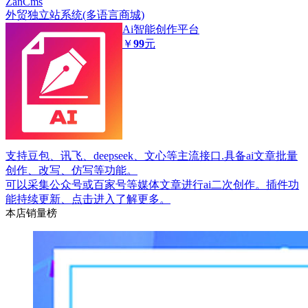
ZanCms
外贸独立站系统(多语言商城)
Ai智能创作平台
￥
99
元
支持豆包、讯飞、deepseek、文心等主流接口.具备ai文章批量
创作、改写、仿写等功能。
可以采集公众号或百家号等媒体文章进行ai二次创作。插件功
能持续更新、点击进入了解更多。
本店销量榜