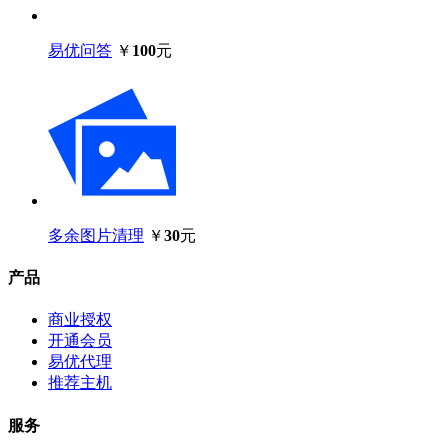
易优问答
￥
100
元
多余图片清理
￥
30
元
产品
商业授权
开通会员
易优代理
推荐主机
服务