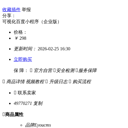
收藏插件
举报
分享：
可视化百度小程序（企业版）
价格：
￥
298
更新时间：
2026-02-25 16:30
立即购买
保 障：

官方自营

安全检测

服务保障

商品详情
视频教程

升级日志

购买流程

联系卖家
49770271
复制

商品属性
品牌
Eyoucms