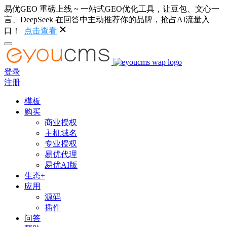
易优GEO 重磅上线 ~ 一站式GEO优化工具，让豆包、文心一
言、DeepSeek 在回答中主动推荐你的品牌，抢占AI流量入
口！
点击查看
登录
注册
模板
购买
商业授权
主机域名
专业授权
易优代理
易优AI版
生态+
应用
源码
插件
问答