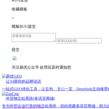
BUG反馈
收藏模板
×
模板BUG提交
提交
关注易优公众号
处理后及时通知您
易优GEO
让AI替你的品牌说话
一站式GEO优化工具，让豆包、文心一言、DeepSeek主动推
ZanCms
外贸独立站系统(多语言商城)
专为外贸企业打造的独立站系统，轻松搭建多语言商城，助力