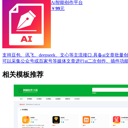
Ai智能创作平台
￥
99
元
支持豆包、讯飞、deepseek、文心等主流接口.具备ai文章批
可以采集公众号或百家号等媒体文章进行ai二次创作。插件功
相关模板推荐