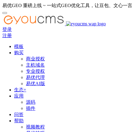
易优GEO 重磅上线 ~ 一站式GEO优化工具，让豆包、文心一言
登录
注册
模板
购买
商业授权
主机域名
专业授权
易优代理
易优AI版
生态+
应用
源码
插件
问答
帮助
视频教程