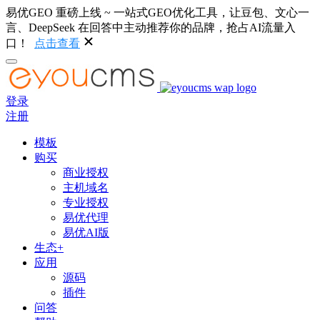
易优GEO 重磅上线 ~ 一站式GEO优化工具，让豆包、文心一
言、DeepSeek 在回答中主动推荐你的品牌，抢占AI流量入
口！
点击查看
登录
注册
模板
购买
商业授权
主机域名
专业授权
易优代理
易优AI版
生态+
应用
源码
插件
问答