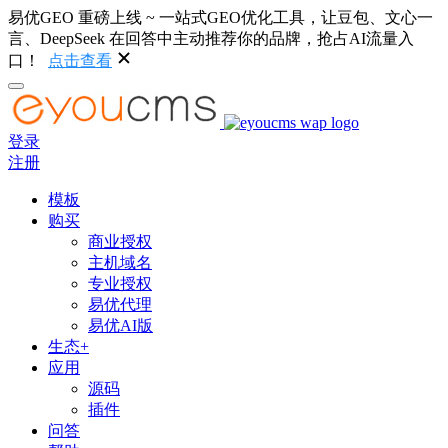
易优GEO 重磅上线 ~ 一站式GEO优化工具，让豆包、文心一
言、DeepSeek 在回答中主动推荐你的品牌，抢占AI流量入
口！
点击查看
登录
注册
模板
购买
商业授权
主机域名
专业授权
易优代理
易优AI版
生态+
应用
源码
插件
问答