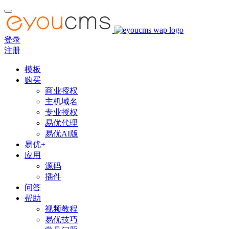
登录
注册
模板
购买
商业授权
主机域名
专业授权
易优代理
易优AI版
易优+
应用
源码
插件
问答
帮助
视频教程
易优技巧