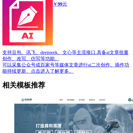
￥
99
元
支持豆包、讯飞、deepseek、文心等主流接口.具备ai文章批量
创作、改写、仿写等功能。
可以采集公众号或百家号等媒体文章进行ai二次创作。插件功
能持续更新、点击进入了解更多。
相关模板推荐