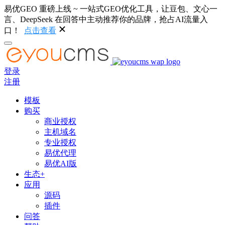
易优GEO 重磅上线 ~ 一站式GEO优化工具，让豆包、文心一
言、DeepSeek 在回答中主动推荐你的品牌，抢占AI流量入
口！
点击查看
登录
注册
模板
购买
商业授权
主机域名
专业授权
易优代理
易优AI版
生态+
应用
源码
插件
问答