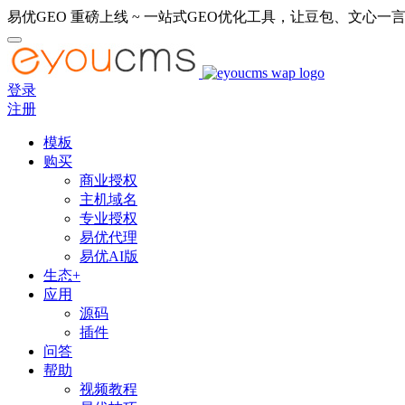
易优GEO 重磅上线 ~ 一站式GEO优化工具，让豆包、文心一言
登录
注册
模板
购买
商业授权
主机域名
专业授权
易优代理
易优AI版
生态+
应用
源码
插件
问答
帮助
视频教程