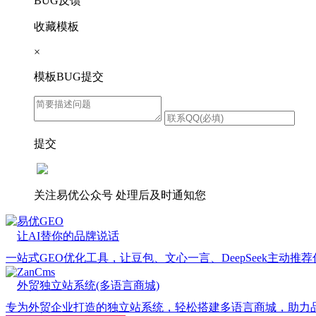
BUG反馈
收藏模板
×
模板BUG提交
提交
关注易优公众号
处理后及时通知您
易优GEO
让AI替你的品牌说话
一站式GEO优化工具，让豆包、文心一言、DeepSeek主动推
ZanCms
外贸独立站系统(多语言商城)
专为外贸企业打造的独立站系统，轻松搭建多语言商城，助力