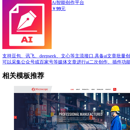
Ai智能创作平台
￥
99
元
支持豆包、讯飞、deepseek、文心等主流接口.具备ai文章批
可以采集公众号或百家号等媒体文章进行ai二次创作。插件功
相关模板推荐