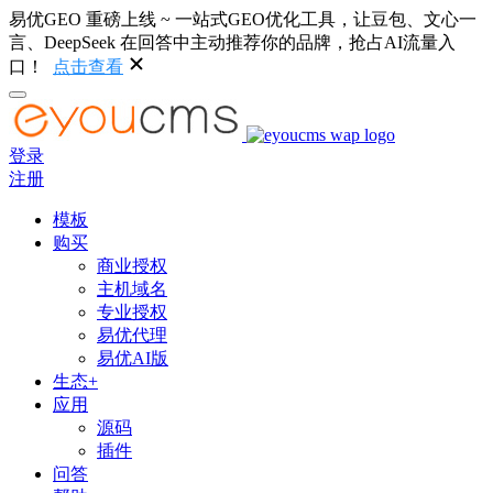
易优GEO 重磅上线 ~ 一站式GEO优化工具，让豆包、文心一
言、DeepSeek 在回答中主动推荐你的品牌，抢占AI流量入
口！
点击查看
登录
注册
模板
购买
商业授权
主机域名
专业授权
易优代理
易优AI版
生态+
应用
源码
插件
问答