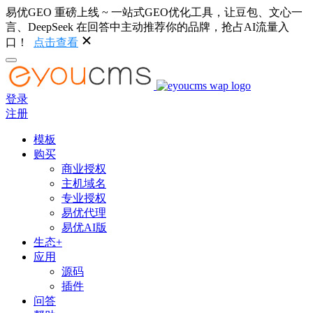
易优GEO 重磅上线 ~ 一站式GEO优化工具，让豆包、文心一
言、DeepSeek 在回答中主动推荐你的品牌，抢占AI流量入
口！
点击查看
登录
注册
模板
购买
商业授权
主机域名
专业授权
易优代理
易优AI版
生态+
应用
源码
插件
问答