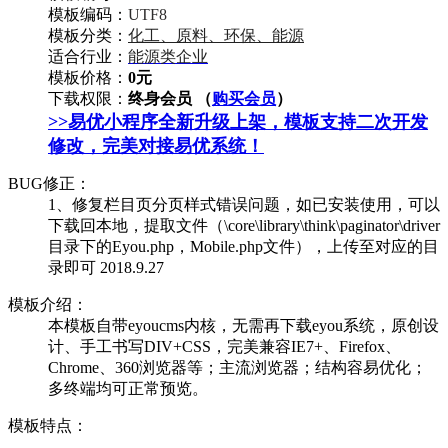
模板编码：
UTF8
模板分类：
化工、原料、环保、能源
适合行业：
能源类企业
模板价格：
0元
下载权限：
终身会员 （
购买会员
）
>>易优小程序全新升级上架，模板支持二次开发
修改，完美对接易优系统！
BUG修正：
1、修复栏目页分页样式错误问题，如已安装使用，可以
下载回本地，提取文件（\core\library\think\paginator\driver
目录下的Eyou.php，Mobile.php文件），上传至对应的目
录即可 2018.9.27
模板介绍：
本模板自带eyoucms内核，无需再下载eyou系统，原创设
计、手工书写DIV+CSS，完美兼容IE7+、Firefox、
Chrome、360浏览器等；主流浏览器；结构容易优化；
多终端均可正常预览。
模板特点：