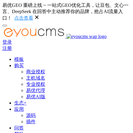
易优GEO 重磅上线 ~ 一站式GEO优化工具，让豆包、文心一
言、DeepSeek 在回答中主动推荐你的品牌，抢占AI流量入
口！
点击查看
登录
注册
模板
购买
商业授权
主机域名
专业授权
易优代理
易优AI版
生态+
应用
源码
插件
问答