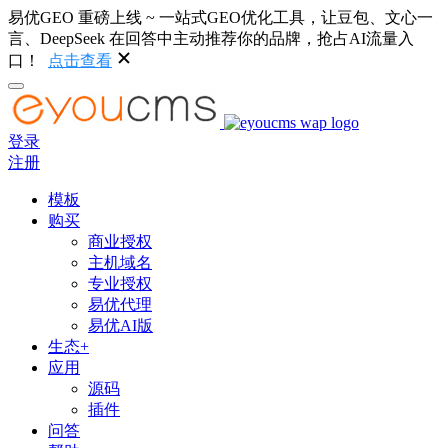
易优GEO 重磅上线 ~ 一站式GEO优化工具，让豆包、文心一
言、DeepSeek 在回答中主动推荐你的品牌，抢占AI流量入
口！
点击查看
登录
注册
模板
购买
商业授权
主机域名
专业授权
易优代理
易优AI版
生态+
应用
源码
插件
问答