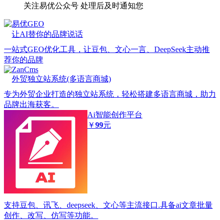
关注易优公众号
处理后及时通知您
易优GEO
让AI替你的品牌说话
一站式GEO优化工具，让豆包、文心一言、DeepSeek主动推
荐你的品牌
ZanCms
外贸独立站系统(多语言商城)
专为外贸企业打造的独立站系统，轻松搭建多语言商城，助力
品牌出海获客。
Ai智能创作平台
￥
99
元
支持豆包、讯飞、deepseek、文心等主流接口.具备ai文章批量
创作、改写、仿写等功能。