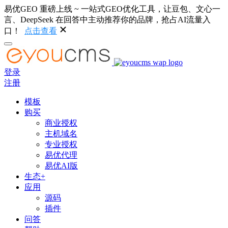
易优GEO 重磅上线 ~ 一站式GEO优化工具，让豆包、文心一
言、DeepSeek 在回答中主动推荐你的品牌，抢占AI流量入
口！
点击查看
登录
注册
模板
购买
商业授权
主机域名
专业授权
易优代理
易优AI版
生态+
应用
源码
插件
问答