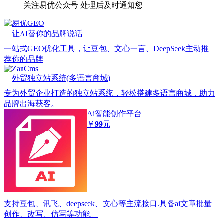
关注易优公众号
处理后及时通知您
易优GEO
让AI替你的品牌说话
一站式GEO优化工具，让豆包、文心一言、DeepSeek主动推
荐你的品牌
ZanCms
外贸独立站系统(多语言商城)
专为外贸企业打造的独立站系统，轻松搭建多语言商城，助力
品牌出海获客。
Ai智能创作平台
￥
99
元
支持豆包、讯飞、deepseek、文心等主流接口.具备ai文章批量
创作、改写、仿写等功能。