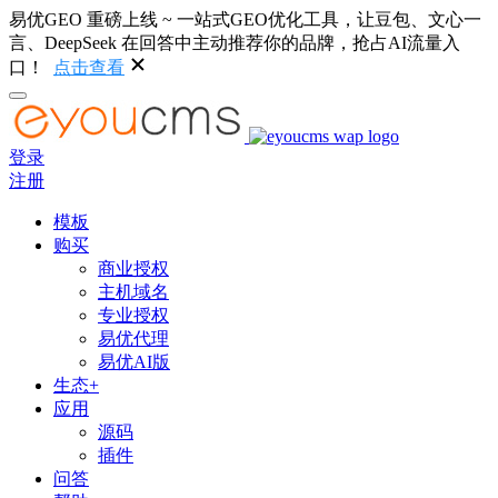
易优GEO 重磅上线 ~ 一站式GEO优化工具，让豆包、文心一
言、DeepSeek 在回答中主动推荐你的品牌，抢占AI流量入
口！
点击查看
登录
注册
模板
购买
商业授权
主机域名
专业授权
易优代理
易优AI版
生态+
应用
源码
插件
问答