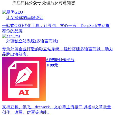
关注易优公众号
处理后及时通知您
易优GEO
让AI替你的品牌说话
一站式GEO优化工具，让豆包、文心一言、DeepSeek主动推
荐你的品牌
ZanCms
外贸独立站系统(多语言商城)
专为外贸企业打造的独立站系统，轻松搭建多语言商城，助力
品牌出海获客。
Ai智能创作平台
￥
99
元
支持豆包、讯飞、deepseek、文心等主流接口.具备ai文章批量
创作、改写、仿写等功能。