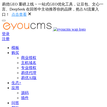
易优GEO 重磅上线 ~ 一站式GEO优化工具，让豆包、文心一
言、DeepSeek 在回答中主动推荐你的品牌，抢占AI流量入
口！
点击查看
登录
注册
模板
购买
商业授权
主机域名
专业授权
易优代理
易优AI版
生态+
应用
源码
插件
问答