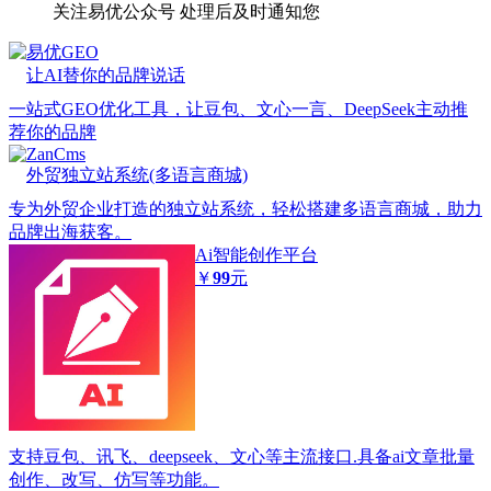
关注易优公众号
处理后及时通知您
易优GEO
让AI替你的品牌说话
一站式GEO优化工具，让豆包、文心一言、DeepSeek主动推
荐你的品牌
ZanCms
外贸独立站系统(多语言商城)
专为外贸企业打造的独立站系统，轻松搭建多语言商城，助力
品牌出海获客。
Ai智能创作平台
￥
99
元
支持豆包、讯飞、deepseek、文心等主流接口.具备ai文章批量
创作、改写、仿写等功能。