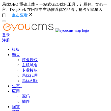
易优GEO 重磅上线 ~ 一站式GEO优化工具，让豆包、文心一
言、DeepSeek 在回答中主动推荐你的品牌，抢占AI流量入
口！
点击查看
登录
注册
模板
购买
商业授权
主机域名
专业授权
易优代理
易优AI版
生态+
应用
源码
插件
问答