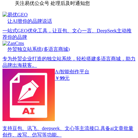
关注易优公众号
处理后及时通知您
易优GEO
让AI替你的品牌说话
一站式GEO优化工具，让豆包、文心一言、DeepSeek主动推
荐你的品牌
ZanCms
外贸独立站系统(多语言商城)
专为外贸企业打造的独立站系统，轻松搭建多语言商城，助力
品牌出海获客。
Ai智能创作平台
￥
99
元
支持豆包、讯飞、deepseek、文心等主流接口.具备ai文章批量
创作、改写、仿写等功能。