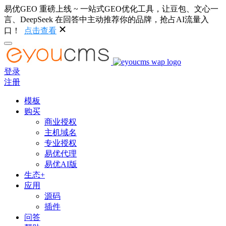
易优GEO 重磅上线 ~ 一站式GEO优化工具，让豆包、文心一
言、DeepSeek 在回答中主动推荐你的品牌，抢占AI流量入
口！
点击查看
登录
注册
模板
购买
商业授权
主机域名
专业授权
易优代理
易优AI版
生态+
应用
源码
插件
问答