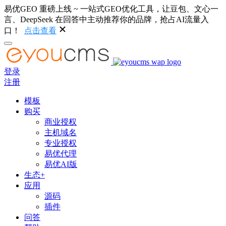
易优GEO 重磅上线 ~ 一站式GEO优化工具，让豆包、文心一
言、DeepSeek 在回答中主动推荐你的品牌，抢占AI流量入
口！
点击查看
登录
注册
模板
购买
商业授权
主机域名
专业授权
易优代理
易优AI版
生态+
应用
源码
插件
问答