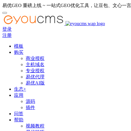
易优GEO 重磅上线 ~ 一站式GEO优化工具，让豆包、文心一言
登录
注册
模板
购买
商业授权
主机域名
专业授权
易优代理
易优AI版
生态+
应用
源码
插件
问答
帮助
视频教程