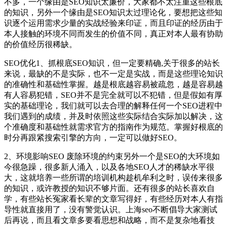
不多，一个缘由是SEO知识太廉价，大家都不太注重这些根底
的知识，另外一个缘由是SEO知识太过理论化，要想把这些知
识逐个运用需求少量的实战经验来印证，而且印证的经历由于
本人接触的环境不同而发生的价值不同，真正对本人最有协助
的价值经历很稀缺。
SEO优化1、抓根底SEO知识，但一定要精确,关于很多的站长
来说，最缺的不是实际，也不一定是实战，而是这些理论知识
的准确性和基础性掌握。越是根底越容易被疏忽，越是容易越
有人容易犯错，SEO并不是完全就可以不犯错，但是假如有厚
实的基础理论，我们就可以去合理的解释任何一个SEO进程中
我们遇到的成绩，并及时依照这些实际结合实际加以解决，这
个准确度和基础性就需求官方的指南作为规范。掌握好根底的
时分再跟紧搜索引擎的方向，一定可以做好SEO。
2、环境影响SEO 废除环境的约束另外一个是SEO的大环境如
今很急躁，很多新人涌入，以及各地SEO人才的稀缺水平很
大，这就培养一些所谓的培训机构趁机牟利之时，误传来很多
的知识，或许教授的知识不够片面。还有很多的站长喜欢自
学，有些站长冤家看长辈的文章写得好，有些经历对本人有指
导性就直接用了，没有警觉认识。上海seo不断倡导大家测试
后再说，而且看文章多要看思想和战略，而不是复杂地看技