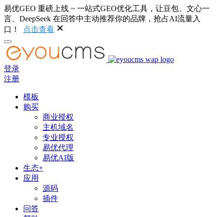
易优GEO 重磅上线 ~ 一站式GEO优化工具，让豆包、文心一
言、DeepSeek 在回答中主动推荐你的品牌，抢占AI流量入
口！
点击查看
登录
注册
模板
购买
商业授权
主机域名
专业授权
易优代理
易优AI版
生态+
应用
源码
插件
问答