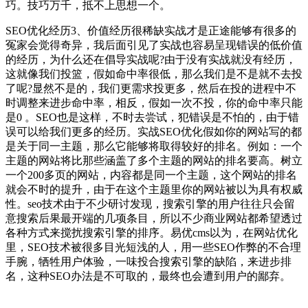
巧。技巧万千，抵不上思想一个。
SEO优化经历3、价值经历很稀缺实战才是正途能够有很多的
冤家会觉得奇异，我后面引见了实战也容易呈现错误的低价值
的经历，为什么还在倡导实战呢?由于没有实战就没有经历，
这就像我们投篮，假如命中率很低，那么我们是不是就不去投
了呢?显然不是的，我们更需求投更多，然后在投的进程中不
时调整来进步命中率，相反，假如一次不投，你的命中率只能
是0 。SEO也是这样，不时去尝试，犯错误是不怕的，由于错
误可以给我们更多的经历。实战SEO优化假如你的网站写的都
是关于同一主题，那么它能够将取得较好的排名。例如：一个
主题的网站将比那些涵盖了多个主题的网站的排名要高。树立
一个200多页的网站，内容都是同一个主题，这个网站的排名
就会不时的提升，由于在这个主题里你的网站被以为具有权威
性。seo技术由于不少研讨发现，搜索引擎的用户往往只会留
意搜索后果最开端的几项条目，所以不少商业网站都希望透过
各种方式来搅扰搜索引擎的排序。易优cms以为，在网站优化
里，SEO技术被很多目光短浅的人，用一些SEO作弊的不合理
手腕，牺牲用户体验，一味投合搜索引擎的缺陷，来进步排
名，这种SEO办法是不可取的，最终也会遭到用户的鄙弃。