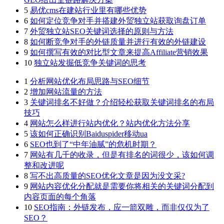
5
易优cms在建站行业里有哪些优势
6
如何定位竞争对手并搭建外贸独立站获取询盘订单
7
外贸独立站SEO关键词选择的原则与方法
8
如何断竞争对手的外链质量并进行有效的外链建设
9
如何撰写有效的对比型文章来提高Affiliate营销效果
10
独立站发掘低竞争关键词的思考
1
分析网站优化布局思路与SEO细节
2
增加网站流量的方法
3
关键词排名不好做？介绍轻松获取关键词排名的布局
技巧
4
网站怎么样进行站内优化？站内优化方法分享
5
该如何正确识别Baiduspider移动ua
6
SEO也到了“中年油腻”的危机时期？
7
网站有几千的收录，但是有排名的词很少，该如何调
整和改进呢
8
写不出高质量的SEO优化文章是因为没文采?
9
网站内容优化分配就是需要你将相关的关键词分配到
内容页面的每个角落
10
SEO指南：外链发布，应一箭双雕，而非仅仅为了
SEO？