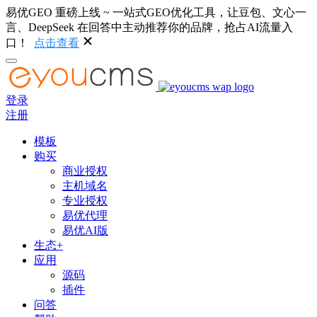
易优GEO 重磅上线 ~ 一站式GEO优化工具，让豆包、文心一
言、DeepSeek 在回答中主动推荐你的品牌，抢占AI流量入
口！
点击查看
登录
注册
模板
购买
商业授权
主机域名
专业授权
易优代理
易优AI版
生态+
应用
源码
插件
问答