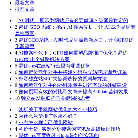
最新文章
推荐文章
1
AI 时代，展示类网站还有必要做吗？答案是肯定的
2
易优 GEO 系统：抢占 AI 搜索先机，让 AI 成为品牌专
属推荐官
3
易优GEO系统：AI时代品牌流量新入口，开启GEO优
化新篇章
4
AI搜索时代下，GEO如何重塑品牌推广优化？易优
GEO给出全链路解决方案
5
易优cms在建站行业里有哪些优势
6
如何定位竞争对手并搭建外贸独立站获取询盘订单
7
外贸独立站SEO关键词选择的原则与方法
8
如何断竞争对手的外链质量并进行有效的外链建设
9
如何撰写有效的对比型文章来提高Affiliate营销效果
10
独立站发掘低竞争关键词的思考
1
浅析关于手机网站优化的六个小技巧
2
为什么竞价推广效果不好？
3
小白怎么样自己优化网站
4
竞价干货 | 实例分析搜索词需求及高级应用技巧
5
易优cms百度收录带logo是如何实现的