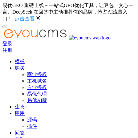
易优GEO 重磅上线 ~ 一站式GEO优化工具，让豆包、文心一
言、DeepSeek 在回答中主动推荐你的品牌，抢占AI流量入
口！
点击查看
登录
注册
模板
购买
商业授权
主机域名
专业授权
易优代理
易优AI版
生态+
应用
源码
插件
问答