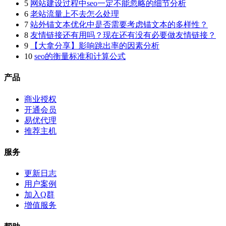
5
网站建设过程中seo一定不能忽略的细节分析
6
老站流量上不去怎么处理
7
站外锚文本优化中是否需要考虑锚文本的多样性？
8
友情链接还有用吗？现在还有没有必要做友情链接？
9
【大拿分享】影响跳出率的因素分析
10
seo的衡量标准和计算公式
产品
商业授权
开通会员
易优代理
推荐主机
服务
更新日志
用户案例
加入Q群
增值服务