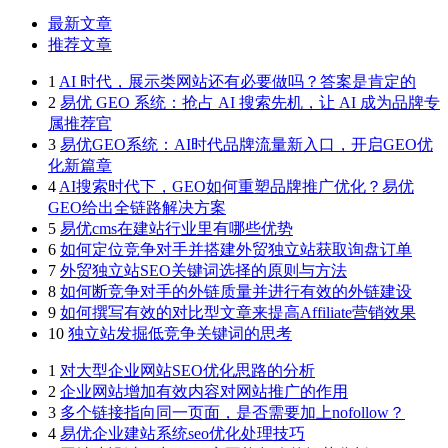
最新文章
推荐文章
1
AI 时代，展示类网站还有必要做吗？答案是肯定的
2
易优 GEO 系统：抢占 AI 搜索先机，让 AI 成为品牌专
属推荐官
3
易优GEO系统：AI时代品牌流量新入口，开启GEO优
化新篇章
4
AI搜索时代下，GEO如何重塑品牌推广优化？易优
GEO给出全链路解决方案
5
易优cms在建站行业里有哪些优势
6
如何定位竞争对手并搭建外贸独立站获取询盘订单
7
外贸独立站SEO关键词选择的原则与方法
8
如何断竞争对手的外链质量并进行有效的外链建设
9
如何撰写有效的对比型文章来提高Affiliate营销效果
10
独立站发掘低竞争关键词的思考
1
对大型企业网站SEO优化思路的分析
2
企业网站增加有效内容对网站推广的作用
3
多个链接指向同一页面，是否需要加上nofollow？
4
易优企业建站系统seo优化处理技巧