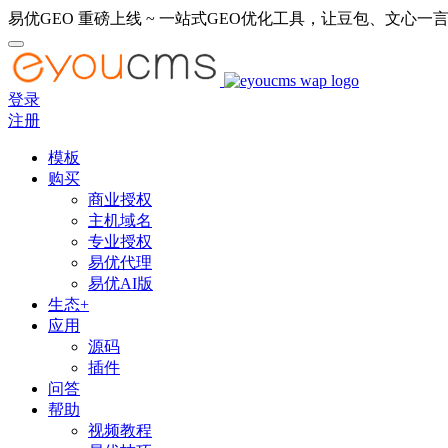
易优GEO 重磅上线 ~ 一站式GEO优化工具，让豆包、文心一言
登录
注册
模板
购买
商业授权
主机域名
专业授权
易优代理
易优AI版
生态+
应用
源码
插件
问答
帮助
视频教程