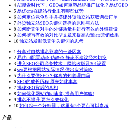
4
AI搜索时代下，GEO如何重塑品牌推广优化？易优GE
5
易优cms在建站行业里有哪些优势
6
如何定位竞争对手并搭建外贸独立站获取询盘订单
7
外贸独立站SEO关键词选择的原则与方法
8
如何断竞争对手的外链质量并进行有效的外链建设
9
如何撰写有效的对比型文章来提高Affiliate营销效果
10
独立站发掘低竞争关键词的思考
1
分享对自然排名影响的一些因素
2
易优url配置动态 伪静态 静态不建议经常切换
3
进入SEO公司必备技术：网站改版及301设置
4
seo要根据网站实际情况 做出应对策略
5
为什么要做SEO？你真的知道理由吗
6
SEO的成长历程 原来如此丰富
7
揭秘SEO背后的真相
8
如何优化网站访问速度, 提高用户体验!
9
排名不提升 要怎么去优化
10
如何起一个好标题，这里有5个要点可以参考
产品