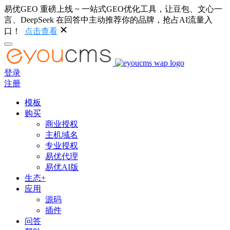
易优GEO 重磅上线 ~ 一站式GEO优化工具，让豆包、文心一
言、DeepSeek 在回答中主动推荐你的品牌，抢占AI流量入
口！
点击查看
登录
注册
模板
购买
商业授权
主机域名
专业授权
易优代理
易优AI版
生态+
应用
源码
插件
问答