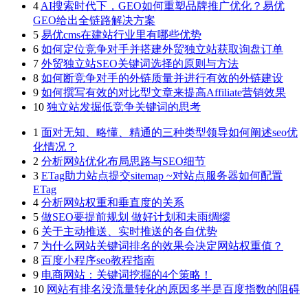
4
AI搜索时代下，GEO如何重塑品牌推广优化？易优
GEO给出全链路解决方案
5
易优cms在建站行业里有哪些优势
6
如何定位竞争对手并搭建外贸独立站获取询盘订单
7
外贸独立站SEO关键词选择的原则与方法
8
如何断竞争对手的外链质量并进行有效的外链建设
9
如何撰写有效的对比型文章来提高Affiliate营销效果
10
独立站发掘低竞争关键词的思考
1
面对无知、略懂、精通的三种类型领导如何阐述seo优
化情况？
2
分析网站优化布局思路与SEO细节
3
ETag助力站点提交sitemap ~对站点服务器如何配置
ETag
4
分析网站权重和垂直度的关系
5
做SEO要提前规划 做好计划和未雨绸缪
6
关于主动推送、实时推送的各自优势
7
为什么网站关键词排名的效果会决定网站权重值？
8
百度小程序seo教程指南
9
电商网站：关键词挖掘的4个策略！
10
网站有排名没流量转化的原因多半是百度指数的阻碍