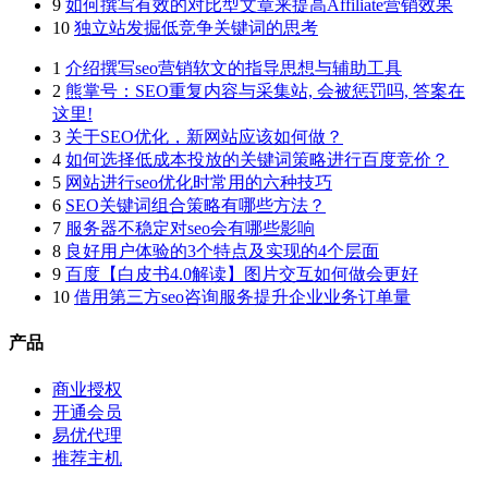
9
如何撰写有效的对比型文章来提高Affiliate营销效果
10
独立站发掘低竞争关键词的思考
1
介绍撰写seo营销软文的指导思想与辅助工具
2
熊掌号：SEO重复内容与采集站, 会被惩罚吗, 答案在
这里!
3
关于SEO优化，新网站应该如何做？
4
如何选择低成本投放的关键词策略进行百度竞价？
5
网站进行seo优化时常用的六种技巧
6
SEO关键词组合策略有哪些方法？
7
服务器不稳定对seo会有哪些影响
8
良好用户体验的3个特点及实现的4个层面
9
百度【白皮书4.0解读】图片交互如何做会更好
10
借用第三方seo咨询服务提升企业业务订单量
产品
商业授权
开通会员
易优代理
推荐主机