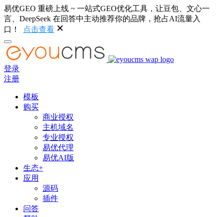
易优GEO 重磅上线 ~ 一站式GEO优化工具，让豆包、文心一
言、DeepSeek 在回答中主动推荐你的品牌，抢占AI流量入
口！
点击查看
登录
注册
模板
购买
商业授权
主机域名
专业授权
易优代理
易优AI版
生态+
应用
源码
插件
问答