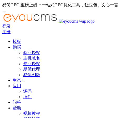
易优GEO 重磅上线 ~ 一站式GEO优化工具，让豆包、文心一言
登录
注册
模板
购买
商业授权
主机域名
专业授权
易优代理
易优AI版
生态+
应用
源码
插件
问答
帮助
视频教程