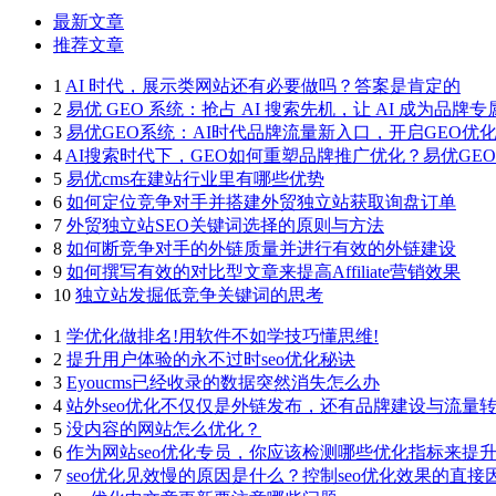
最新文章
推荐文章
1
AI 时代，展示类网站还有必要做吗？答案是肯定的
2
易优 GEO 系统：抢占 AI 搜索先机，让 AI 成为品牌
3
易优GEO系统：AI时代品牌流量新入口，开启GEO优
4
AI搜索时代下，GEO如何重塑品牌推广优化？易优GE
5
易优cms在建站行业里有哪些优势
6
如何定位竞争对手并搭建外贸独立站获取询盘订单
7
外贸独立站SEO关键词选择的原则与方法
8
如何断竞争对手的外链质量并进行有效的外链建设
9
如何撰写有效的对比型文章来提高Affiliate营销效果
10
独立站发掘低竞争关键词的思考
1
学优化做排名!用软件不如学技巧懂思维!
2
提升用户体验的永不过时seo优化秘诀
3
Eyoucms已经收录的数据突然消失怎么办
4
站外seo优化不仅仅是外链发布，还有品牌建设与流量
5
没内容的网站怎么优化？
6
作为网站seo优化专员，你应该检测哪些优化指标来提
7
seo优化见效慢的原因是什么？控制seo优化效果的直接