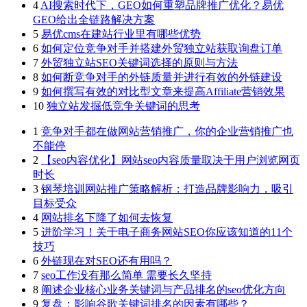
4
AI搜索时代下，GEO如何重塑品牌推广优化？易优
GEO给出全链路解决方案
5
易优cms在建站行业里有哪些优势
6
如何定位竞争对手并搭建外贸独立站获取询盘订单
7
外贸独立站SEO关键词选择的原则与方法
8
如何断竞争对手的外链质量并进行有效的外链建设
9
如何撰写有效的对比型文章来提高Affiliate营销效果
10
独立站发掘低竞争关键词的思考
1
竞争对手都在做网站营销推广，你的企业营销推广也
不能停
2
【seo内容优化】网站seo内容质量取决于用户浏览网页
时长
3
钢琴培训网站推广策略解析：打造品牌影响力，吸引
目标受众
4
网站排名下降了如何去恢复
5
进阶学习！关于电子商务网站SEO你应该知道的11个
技巧
6
外链现在对SEO还有用吗？
7
seo工作没有那么简单 需要长久坚持
8
阐述企业核心业务关键词与产品排名的seo优化方向
9
复盘：影响谷歌关键词排名的因素有哪些？