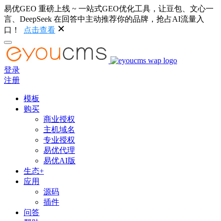
易优GEO 重磅上线 ~ 一站式GEO优化工具，让豆包、文心一
言、DeepSeek 在回答中主动推荐你的品牌，抢占AI流量入
口！
点击查看
登录
注册
模板
购买
商业授权
主机域名
专业授权
易优代理
易优AI版
生态+
应用
源码
插件
问答