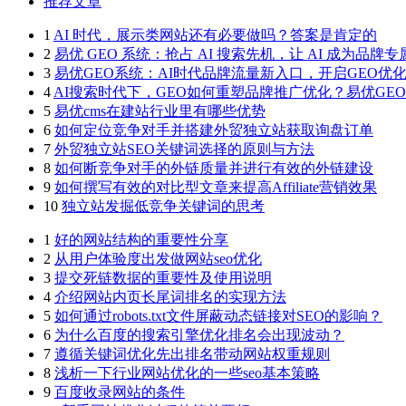
推荐文章
1
AI 时代，展示类网站还有必要做吗？答案是肯定的
2
易优 GEO 系统：抢占 AI 搜索先机，让 AI 成为品牌
3
易优GEO系统：AI时代品牌流量新入口，开启GEO优
4
AI搜索时代下，GEO如何重塑品牌推广优化？易优GE
5
易优cms在建站行业里有哪些优势
6
如何定位竞争对手并搭建外贸独立站获取询盘订单
7
外贸独立站SEO关键词选择的原则与方法
8
如何断竞争对手的外链质量并进行有效的外链建设
9
如何撰写有效的对比型文章来提高Affiliate营销效果
10
独立站发掘低竞争关键词的思考
1
好的网站结构的重要性分享
2
从用户体验度出发做网站seo优化
3
提交死链数据的重要性及使用说明
4
介绍网站内页长尾词排名的实现方法
5
如何通过robots.txt文件屏蔽动态链接对SEO的影响？
6
为什么百度的搜索引擎优化排名会出现波动？
7
遵循关键词优化先出排名带动网站权重规则
8
浅析一下行业网站优化的一些seo基本策略
9
百度收录网站的条件