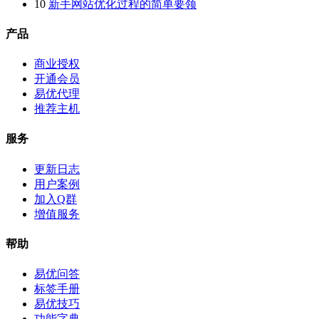
10
新手网站优化过程的简单要领
产品
商业授权
开通会员
易优代理
推荐主机
服务
更新日志
用户案例
加入Q群
增值服务
帮助
易优问答
标签手册
易优技巧
功能字典