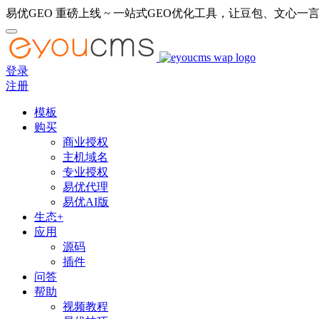
易优GEO 重磅上线 ~ 一站式GEO优化工具，让豆包、文心一言
登录
注册
模板
购买
商业授权
主机域名
专业授权
易优代理
易优AI版
生态+
应用
源码
插件
问答
帮助
视频教程