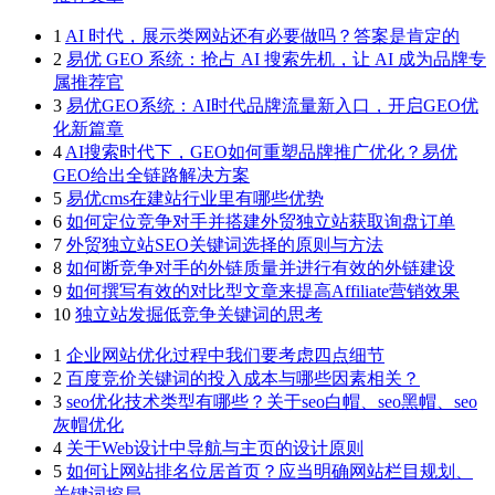
1
AI 时代，展示类网站还有必要做吗？答案是肯定的
2
易优 GEO 系统：抢占 AI 搜索先机，让 AI 成为品牌专
属推荐官
3
易优GEO系统：AI时代品牌流量新入口，开启GEO优
化新篇章
4
AI搜索时代下，GEO如何重塑品牌推广优化？易优
GEO给出全链路解决方案
5
易优cms在建站行业里有哪些优势
6
如何定位竞争对手并搭建外贸独立站获取询盘订单
7
外贸独立站SEO关键词选择的原则与方法
8
如何断竞争对手的外链质量并进行有效的外链建设
9
如何撰写有效的对比型文章来提高Affiliate营销效果
10
独立站发掘低竞争关键词的思考
1
企业网站优化过程中我们要考虑四点细节
2
百度竞价关键词的投入成本与哪些因素相关？
3
seo优化技术类型有哪些？关于seo白帽、seo黑帽、seo
灰帽优化
4
关于Web设计中导航与主页的设计原则
5
如何让网站排名位居首页？应当明确网站栏目规划、
关键词挖局