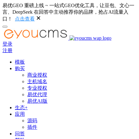
易优GEO 重磅上线 ~ 一站式GEO优化工具，让豆包、文心一
言、DeepSeek 在回答中主动推荐你的品牌，抢占AI流量入
口！
点击查看
登录
注册
模板
购买
商业授权
主机域名
专业授权
易优代理
易优AI版
生态+
应用
源码
插件
问答