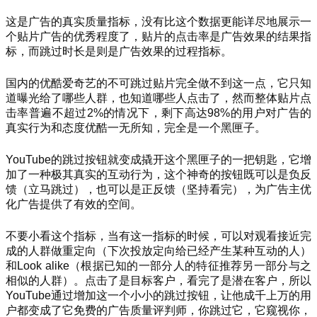
这是广告的真实质量指标，没有比这个数据更能详尽地展示一
个贴片广告的优秀程度了，贴片的点击率是广告效果的结果指
标，而跳过时长是则是广告效果的过程指标。
国内的优酷爱奇艺的不可跳过贴片完全做不到这一点，它只知
道曝光给了哪些人群，也知道哪些人点击了，然而整体贴片点
击率普遍不超过2%的情况下，剩下高达98%的用户对广告的
真实行为和态度优酷一无所知，完全是一个黑匣子。
YouTube的跳过按钮就变成撬开这个黑匣子的一把钥匙，它增
加了一种极其真实的互动行为，这个神奇的按钮既可以是负反
馈（立马跳过），也可以是正反馈（坚持看完），为广告主优
化广告提供了有效的空间。
不要小看这个指标，当有这一指标的时候，可以对观看接近完
成的人群做重定向（下次投放定向给已经产生某种互动的人）
和Look alike（根据已知的一部分人的特征推荐另一部分与之
相似的人群）。点击了是目标客户，看完了是潜在客户，所以
YouTube通过增加这一个小小的跳过按钮，让他成千上万的用
户都变成了它免费的广告质量评判师，你跳过它，它窥视你，