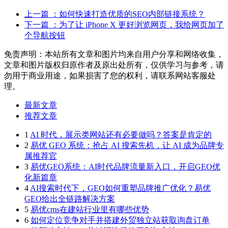
主不付费，播主当然就没有广告分成了。
上一篇
：如何快速打造优质的SEO内部链接系统？
下一篇
：为了让 iPhone X 更好浏览网页，我给网页加了
听到这里，很多人又开始说，比起Facebook视频广告看了超
个导航按钮
过 3 秒就收费，YouTube也太厚道了吧！
免责声明：本站所有文章和图片均来自用户分享和网络收集，
其实不然，这无关厚道，而是不同的竞价方式而已，同时也并
文章和图片版权归原作者及原出处所有，仅供学习与参考，请
不意味着你在YouTube投放视频广告的成本就一定比
勿用于商业用途，如果损害了您的权利，请联系网站客服处
Facebook低。
理。
按曝光竞价、按 3 秒播放竞价、按「播放完成」竞价只是三
最新文章
种不同的竞价方式，当然，这三种竞价方式从广告主友好程度
推荐文章
上一定是递进关系。
1
AI 时代，展示类网站还有必要做吗？答案是肯定的
2
易优 GEO 系统：抢占 AI 搜索先机，让 AI 成为品牌专
属推荐官
3
易优GEO系统：AI时代品牌流量新入口，开启GEO优
化新篇章
4
AI搜索时代下，GEO如何重塑品牌推广优化？易优
GEO给出全链路解决方案
5
易优cms在建站行业里有哪些优势
6
如何定位竞争对手并搭建外贸独立站获取询盘订单