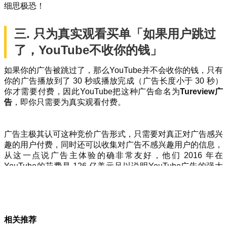
细思极恐！
三. 只为真实观看买单「如果用户跳过
了，YouTube不收你的钱」
如果你的广告被跳过了，那么YouTube并不会收你的钱，只有
你的广告播放到了 30 秒或播放完成（广告长度小于 30 秒）
你才需要付费，因此YouTube把这种广告命名为
Tureview广
告
，即你只需要为真实观看付费。
广告主极其认可这种竞价广告形式，只需要对真正对广告感兴
趣的用户付费，同时还可以收集对广告不感兴趣用户的信息，
从这一点说广告主体验的确非常友好，他们 2016 年在
YouTube的花费是 126 亿美元足以说明YouTube广告的强大
吸引力。
不必为无效的跳过付费无疑给广告主在ROI计算、预算控制方
面提供了更友好的体验，这也解释了为什么很多YouTube网红
相关推荐
经常在视频里呼吁大家不要跳过前贴片广告，因为跳过了广告