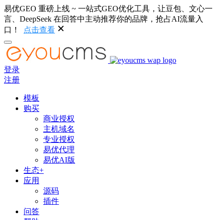
易优GEO 重磅上线 ~ 一站式GEO优化工具，让豆包、文心一
言、DeepSeek 在回答中主动推荐你的品牌，抢占AI流量入
口！
点击查看
登录
注册
模板
购买
商业授权
主机域名
专业授权
易优代理
易优AI版
生态+
应用
源码
插件
问答