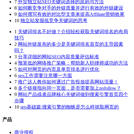
7
外贸独立站SEO关键词选择的原则与方法
8
如何断竞争对手的外链质量并进行有效的外链建设
9
如何撰写有效的对比型文章来提高Affiliate营销效果
10
独立站发掘低竞争关键词的思考
1
关键词排名不好做？介绍轻松获取关键词排名的布局
技巧
2
网站外链发布的多少是关键词排名首页的主导因素
吗？
3
分享详细的网站SEO内容质量评估标准
4
预算低的网络推广策略：帮助新入职律师成功的方法
5
如何对网页的内页及单页排名进行优化
6
seo工作需要注意哪一方面
7
推广达人教你如何通过广告投放提高网站流量！
8
多个链接指向同一页面，是否需要加上nofollow？
9
网站产品或者品牌核心关键词做到搜索引擎首页四个
步骤
10
seo基础篇:搜索引擎的蜘蛛是怎么样抓取网页的
产品
商业授权