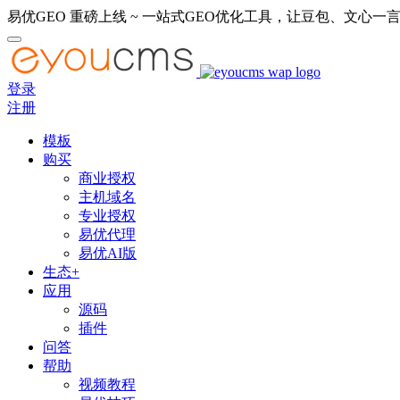
易优GEO 重磅上线 ~ 一站式GEO优化工具，让豆包、文心一言
登录
注册
模板
购买
商业授权
主机域名
专业授权
易优代理
易优AI版
生态+
应用
源码
插件
问答
帮助
视频教程