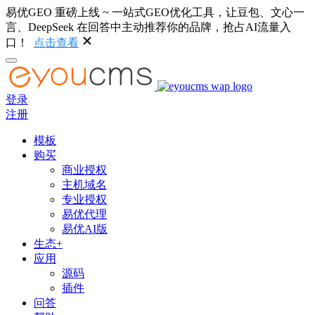
易优GEO 重磅上线 ~ 一站式GEO优化工具，让豆包、文心一
言、DeepSeek 在回答中主动推荐你的品牌，抢占AI流量入
口！
点击查看
登录
注册
模板
购买
商业授权
主机域名
专业授权
易优代理
易优AI版
生态+
应用
源码
插件
问答