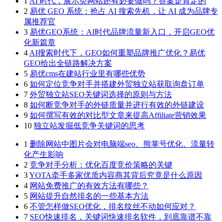
1
AI 时代，展示类网站还有必要做吗？答案是肯定的
2
易优 GEO 系统：抢占 AI 搜索先机，让 AI 成为品牌专
属推荐官
3
易优GEO系统：AI时代品牌流量新入口，开启GEO优
化新篇章
4
AI搜索时代下，GEO如何重塑品牌推广优化？易优
GEO给出全链路解决方案
5
易优cms在建站行业里有哪些优势
6
如何定位竞争对手并搭建外贸独立站获取询盘订单
7
外贸独立站SEO关键词选择的原则与方法
8
如何断竞争对手的外链质量并进行有效的外链建设
9
如何撰写有效的对比型文章来提高Affiliate营销效果
10
独立站发掘低竞争关键词的思考
1
删除网站中图片会对电脑端seo、熊掌号优化、流量转
化产生影响
2
竞争对手分析：优化百度竞价策略的关键
3
YOTA牵手多家优质内容商其背后究竟是什么原因
4
网站免费推广的有效方法有哪些？
5
网站提升自然排名的一些基本方法
6
不管怎样做SEO优化，排名纹丝不动如何应对？
7
SEO快速排名，关键词快速排名软件，到底靠谱不靠