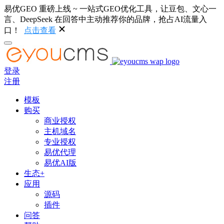
易优GEO 重磅上线 ~ 一站式GEO优化工具，让豆包、文心一
言、DeepSeek 在回答中主动推荐你的品牌，抢占AI流量入
口！
点击查看
登录
注册
模板
购买
商业授权
主机域名
专业授权
易优代理
易优AI版
生态+
应用
源码
插件
问答