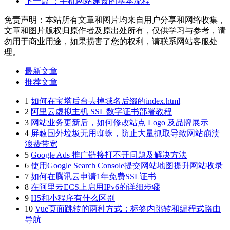
下一篇
：手机网站建设的基本流程
免责声明：本站所有文章和图片均来自用户分享和网络收集，
文章和图片版权归原作者及原出处所有，仅供学习与参考，请
勿用于商业用途，如果损害了您的权利，请联系网站客服处
理。
最新文章
推荐文章
1
如何在宝塔后台去掉域名后缀的index.html
2
阿里云虚拟主机 SSL 数字证书部署教程
3
网站业务更新后，如何修改站点 Logo 及品牌展示
4
屏蔽国外垃圾无用蜘蛛，防止大量抓取导致网站崩溃
浪费带宽
5
Google Ads 推广链接打不开问题及解决方法
6
使用Google Search Console提交网站地图提升网站收录
7
如何在腾讯云申请1年免费SSL证书
8
在阿里云ECS上启用IPv6的详细步骤
9
H5和小程序有什么区别
10
Vue页面跳转的两种方式：标签内跳转和编程式路由
导航