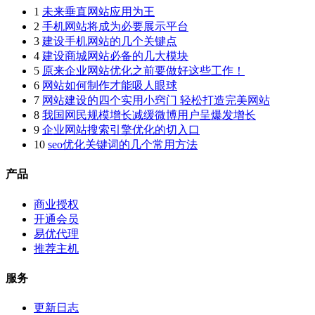
1
未来垂直网站应用为王
2
手机网站将成为必要展示平台
3
建设手机网站的几个关键点
4
建设商城网站必备的几大模块
5
原来企业网站优化之前要做好这些工作！
6
网站如何制作才能吸人眼球
7
网站建设的四个实用小窍门 轻松打造完美网站
8
我国网民规模增长减缓微博用户呈爆发增长
9
企业网站搜索引擎优化的切入口
10
seo优化关键词的几个常用方法
产品
商业授权
开通会员
易优代理
推荐主机
服务
更新日志