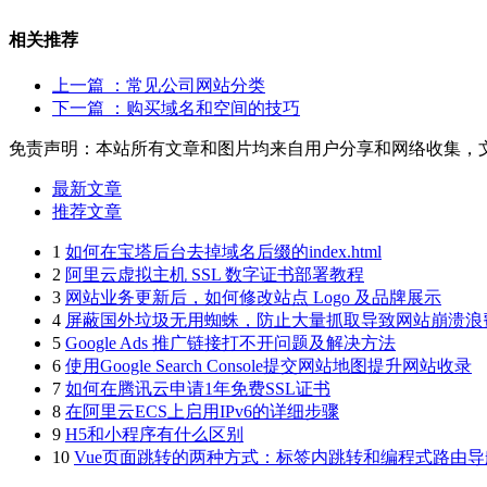
相关推荐
上一篇
：常见公司网站分类
下一篇
：购买域名和空间的技巧
免责声明：本站所有文章和图片均来自用户分享和网络收集，
最新文章
推荐文章
1
如何在宝塔后台去掉域名后缀的index.html
2
阿里云虚拟主机 SSL 数字证书部署教程
3
网站业务更新后，如何修改站点 Logo 及品牌展示
4
屏蔽国外垃圾无用蜘蛛，防止大量抓取导致网站崩溃浪
5
Google Ads 推广链接打不开问题及解决方法
6
使用Google Search Console提交网站地图提升网站收录
7
如何在腾讯云申请1年免费SSL证书
8
在阿里云ECS上启用IPv6的详细步骤
9
H5和小程序有什么区别
10
Vue页面跳转的两种方式：标签内跳转和编程式路由导