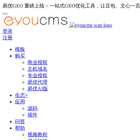
易优GEO 重磅上线 ~ 一站式GEO优化工具，让豆包、文心一言
登录
注册
模板
购买
商业授权
主机域名
专业授权
易优代理
易优AI版
生态+
应用
源码
插件
问答
帮助
视频教程