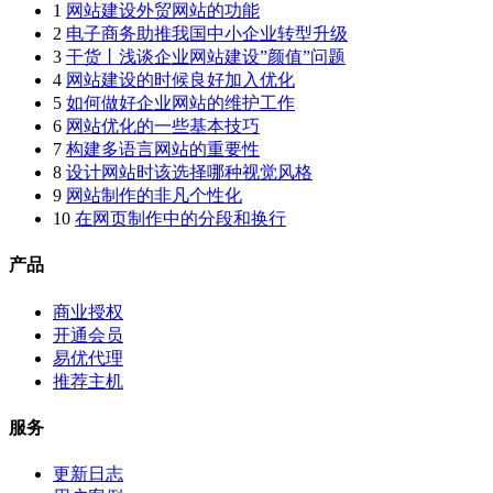
1
网站建设外贸网站的功能
2
电子商务助推我国中小企业转型升级
3
干货丨浅谈企业网站建设”颜值”问题
4
网站建设的时候良好加入优化
5
如何做好企业网站的维护工作
6
网站优化的一些基本技巧
7
构建多语言网站的重要性
8
设计网站时该选择哪种视觉风格
9
网站制作的非凡个性化
10
在网页制作中的分段和换行
产品
商业授权
开通会员
易优代理
推荐主机
服务
更新日志