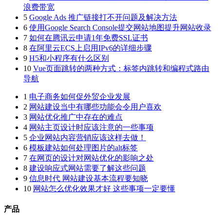
浪费带宽
5
Google Ads 推广链接打不开问题及解决方法
6
使用Google Search Console提交网站地图提升网站收录
7
如何在腾讯云申请1年免费SSL证书
8
在阿里云ECS上启用IPv6的详细步骤
9
H5和小程序有什么区别
10
Vue页面跳转的两种方式：标签内跳转和编程式路由
导航
1
电子商务如何促外贸企业发展
2
网站建设当中有哪些功能会令用户喜欢
3
网站优化推广中存在的难点
4
网站主页设计时应该注意的一些事项
5
企业网站内容营销应该这样去做！
6
模板建站如何处理图片的alt标签
7
在网页的设计对网站优化的影响之处
8
建设响应式网站需要了解这些问题
9
信息时代 网站建设基本流程要知晓
10
网站怎么优化效果才好 这些事项一定要懂
产品