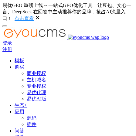
易优GEO 重磅上线 ~ 一站式GEO优化工具，让豆包、文心一
言、DeepSeek 在回答中主动推荐你的品牌，抢占AI流量入
口！
点击查看
登录
注册
模板
购买
商业授权
主机域名
专业授权
易优代理
易优AI版
生态+
应用
源码
插件
问答