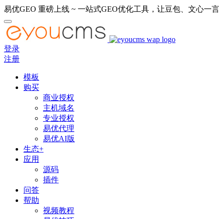
易优GEO 重磅上线 ~ 一站式GEO优化工具，让豆包、文心一言
登录
注册
模板
购买
商业授权
主机域名
专业授权
易优代理
易优AI版
生态+
应用
源码
插件
问答
帮助
视频教程