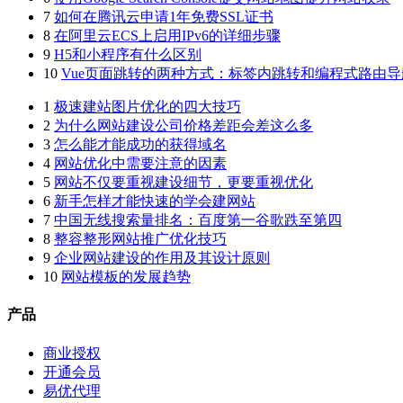
7
如何在腾讯云申请1年免费SSL证书
8
在阿里云ECS上启用IPv6的详细步骤
9
H5和小程序有什么区别
10
Vue页面跳转的两种方式：标签内跳转和编程式路由导
1
极速建站图片优化的四大技巧
2
为什么网站建设公司价格差距会差这么多
3
怎么能才能成功的获得域名
4
网站优化中需要注意的因素
5
网站不仅要重视建设细节，更要重视优化
6
新手怎样才能快速的学会建网站
7
中国无线搜索量排名：百度第一谷歌跌至第四
8
整容整形网站推广优化技巧
9
企业网站建设的作用及其设计原则
10
网站模板的发展趋势
产品
商业授权
开通会员
易优代理